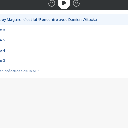
bey Maguire, c'est lui ! Rencontre avec Damien Witecka
e 6
e 5
e 4
e 3
s créatrices de la VF !
e 2
e 1
e Mektoub My Love arrive enfin ! Rencontre avec Shaïn Boumedine et Sal
i : après Toni en famille
elle réalise le bouleversant Dites lui que je l'aime