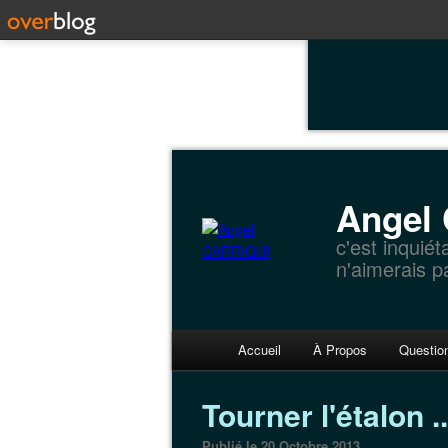
Angel
c'est inquiét
n'aimerais p
Accueil
À Propos
Questio
tourner l'étalon ..
Publié le 20 Octobre 2013