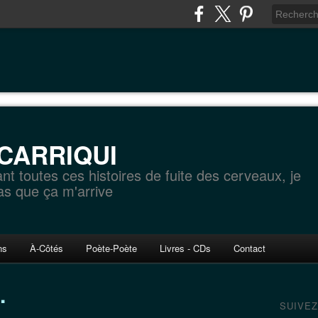
 CARRIQUI
ant toutes ces histoires de fuite des cerveaux, je
as que ça m'arrive
ns
À-Côtés
Poète-Poète
Livres - CDs
Contact
.
SUIVEZ