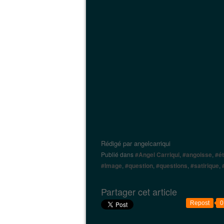
Rédigé par
angelcarriqui
Publié dans
#Angel Carriqui
,
#angoisse
,
#é
#Image
,
#question
,
#questions
,
#satirique
,
Partager cet article
Repost
0