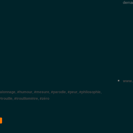
dema
www.a
talonnage
,
#humour
,
#mesure
,
#parodie
,
#peur
,
#philosophie
,
#trouille
,
#trouillomètre
,
#zéro