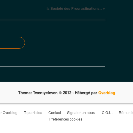
la Société des Procrastinations... »
Theme: Twentyeleven © 2012 -
Hébergé par
Overblog
ur Overblog
Top articles
Contact
Signaler un abus
C.G.U.
Rémunéra
Préférences cookies