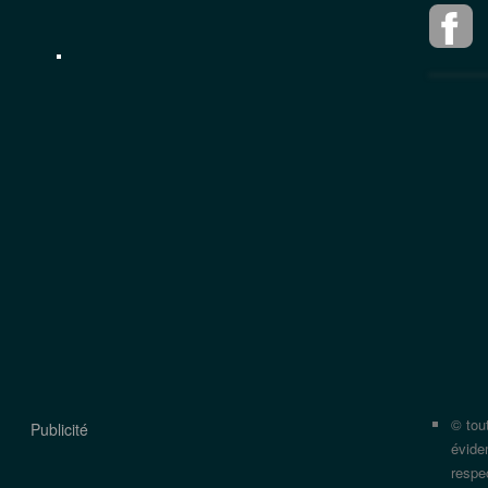
© tou
Publicité
évide
respec