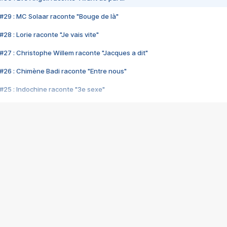
#29 : MC Solaar raconte "Bouge de là"
28 : Lorie raconte "Je vais vite"
#27 : Christophe Willem raconte "Jacques a dit"
#26 : Chimène Badi raconte "Entre nous"
#25 : Indochine raconte "3e sexe"
#24 : Zaho raconte "C'est chelou"
#23 : Patrick Bruel raconte "Au café des délices"
#22 : Kyo raconte "Le chemin"
#21 : Nolwenn Leroy raconte "Cassé"
#20 : Patrick Hernandez raconte "Born to be alive"
#19 : Lorie raconte "Près de moi"
#18 : Michael Jones raconte "A nos actes manqués" (avec Jean-Jacque