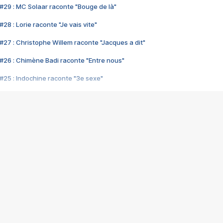
#29 : MC Solaar raconte "Bouge de là"
28 : Lorie raconte "Je vais vite"
#27 : Christophe Willem raconte "Jacques a dit"
#26 : Chimène Badi raconte "Entre nous"
#25 : Indochine raconte "3e sexe"
#24 : Zaho raconte "C'est chelou"
#23 : Patrick Bruel raconte "Au café des délices"
#22 : Kyo raconte "Le chemin"
#21 : Nolwenn Leroy raconte "Cassé"
#20 : Patrick Hernandez raconte "Born to be alive"
#19 : Lorie raconte "Près de moi"
#18 : Michael Jones raconte "A nos actes manqués" (avec Jean-Jacque
#17 : Khaled raconte "Aïcha"