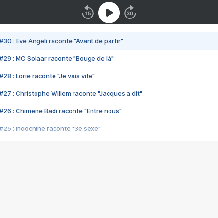
#30 : Eve Angeli raconte "Avant de partir"
#29 : MC Solaar raconte "Bouge de là"
28 : Lorie raconte "Je vais vite"
#27 : Christophe Willem raconte "Jacques a dit"
#26 : Chimène Badi raconte "Entre nous"
#25 : Indochine raconte "3e sexe"
#24 : Zaho raconte "C'est chelou"
#23 : Patrick Bruel raconte "Au café des délices"
#22 : Kyo raconte "Le chemin"
#21 : Nolwenn Leroy raconte "Cassé"
#20 : Patrick Hernandez raconte "Born to be alive"