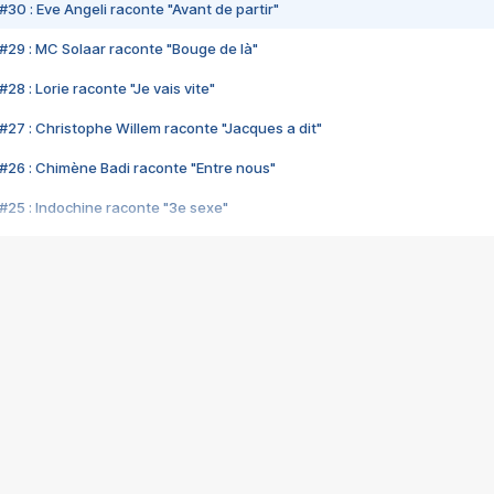
#30 : Eve Angeli raconte "Avant de partir"
#29 : MC Solaar raconte "Bouge de là"
28 : Lorie raconte "Je vais vite"
#27 : Christophe Willem raconte "Jacques a dit"
#26 : Chimène Badi raconte "Entre nous"
#25 : Indochine raconte "3e sexe"
#24 : Zaho raconte "C'est chelou"
#23 : Patrick Bruel raconte "Au café des délices"
#22 : Kyo raconte "Le chemin"
#21 : Nolwenn Leroy raconte "Cassé"
#20 : Patrick Hernandez raconte "Born to be alive"
#19 : Lorie raconte "Près de moi"
#18 : Michael Jones raconte "A nos actes manqués" (avec Jean-Jacque