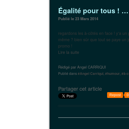
égalité pour tous ! …
Publié le 23 Mars 2014
regardons les à-côtés en face ! y'a un
même ? bien sûr que tout se paye un jou
promo !
Lire la suite
Rédigé par
Angel CARRIQUI
Publié dans
#Angel Carriqui
,
#humour
,
#à-c
Partager cet article
Repost
0