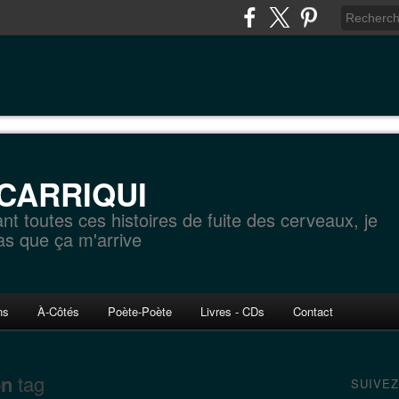
 CARRIQUI
ant toutes ces histoires de fuite des cerveaux, je
as que ça m'arrive
ns
À-Côtés
Poète-Poète
Livres - CDs
Contact
on
tag
SUIVEZ