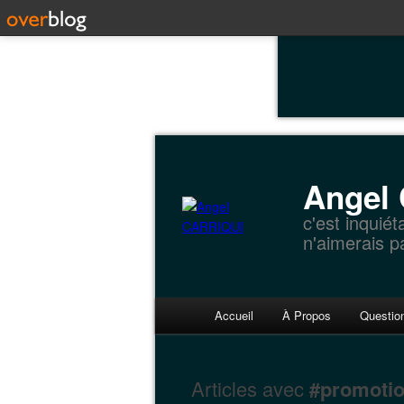
Angel
c'est inquiét
n'aimerais p
Accueil
À Propos
Questio
Articles avec
#promoti