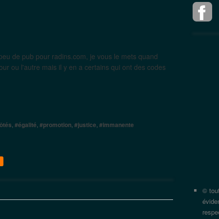
 peu de pub pour radins.com, je vous le mets quand
r ou l'autre mais il y en a certains qui ont des codes
ôtés
,
#égalité
,
#promotion
,
#justice
,
#immanente
© tou
évide
respec